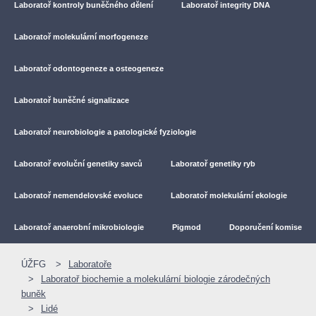
Laboratoř kontroly buněčného dělení
Laboratoř integrity DNA
Laboratoř molekulární morfogeneze
Laboratoř odontogeneze a osteogeneze
Laboratoř buněčné signalizace
Laboratoř neurobiologie a patologické fyziologie
Laboratoř evoluční genetiky savců
Laboratoř genetiky ryb
Laboratoř nemendelovské evoluce
Laboratoř molekulární ekologie
Laboratoř anaerobní mikrobiologie
Pigmod
Doporučení komise
ÚŽFG
Laboratoře
Laboratoř biochemie a molekulární biologie zárodečných
buněk
Lidé