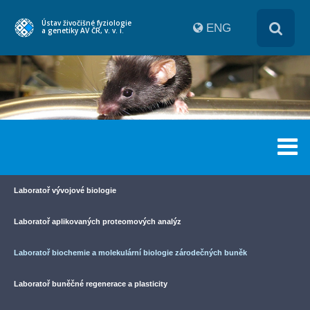
Ústav živočišné fyziologie
ENG
a genetiky AV ČR, v. v. i.
Laboratoř vývojové biologie
Laboratoř aplikovaných proteomových analýz
Laboratoř biochemie a molekulární biologie zárodečných buněk
Laboratoř buněčné regenerace a plasticity