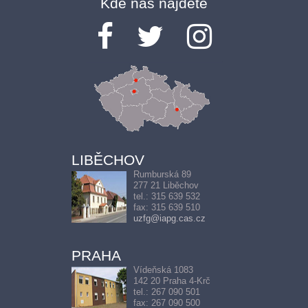
Kde nás najdete
LIBĚCHOV
Rumburská 89
277 21 Liběchov
tel.: 315 639 532
fax: 315 639 510
uzfg@iapg.cas.cz
PRAHA
Vídeňská 1083
142 20 Praha 4-Krč
tel.: 267 090 501
fax: 267 090 500