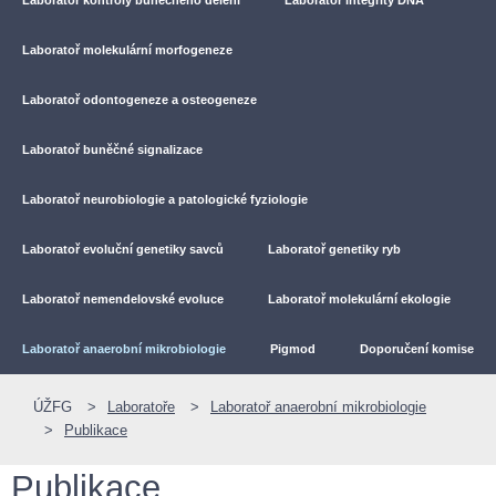
Laboratoř molekulární morfogeneze
Laboratoř odontogeneze a osteogeneze
Laboratoř buněčné signalizace
Laboratoř neurobiologie a patologické fyziologie
Laboratoř evoluční genetiky savců
Laboratoř genetiky ryb
Laboratoř nemendelovské evoluce
Laboratoř molekulární ekologie
Laboratoř anaerobní mikrobiologie
Pigmod
Doporučení komise
ÚŽFG
Laboratoře
Laboratoř anaerobní mikrobiologie
Publikace
Publikace