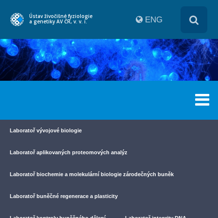
Ústav živočišné fyziologie
ENG
a genetiky AV ČR, v. v. i.
Laboratoř vývojové biologie
Laboratoř aplikovaných proteomových analýz
Laboratoř biochemie a molekulární biologie zárodečných buněk
Laboratoř buněčné regenerace a plasticity
Laboratoř kontroly buněčného dělení
Laboratoř integrity DNA