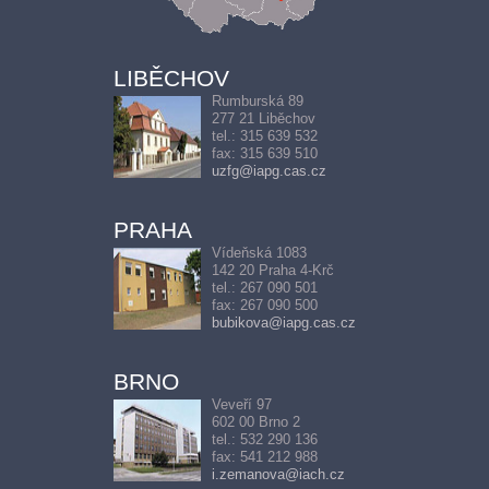
LIBĚCHOV
Rumburská 89
277 21 Liběchov
tel.: 315 639 532
fax: 315 639 510
uzfg@iapg.cas.cz
PRAHA
Vídeňská 1083
142 20 Praha 4-Krč
tel.: 267 090 501
fax: 267 090 500
bubikova@iapg.cas.cz
BRNO
Veveří 97
602 00 Brno 2
tel.: 532 290 136
fax: 541 212 988
i.zemanova@iach.cz